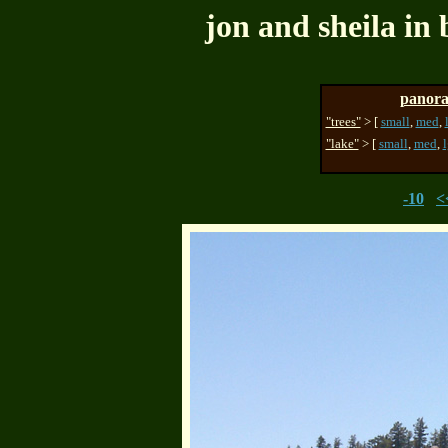
jon and sheila in
panora
"trees"
> [
small
,
med
,
"lake"
> [
small
,
med
,
l
-10
<